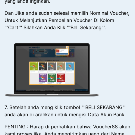
yang anda inginkan.
Dan Jika anda sudah selesai memilih Nominal Voucher,
Untuk Melanjutkan Pembelian Voucher Di Kolom
""Cart"" Silahkan Anda Klik ""Beli Sekarang"".
7. Setelah anda meng klik tombol ""BELI SEKARANG""
anda akan di arahkan untuk mengisi Data Akun Bank.
PENTING : Harap di perhatikan bahwa Voucher88 akan
kami proses jika, Anda mengirimkan uang dari Nama