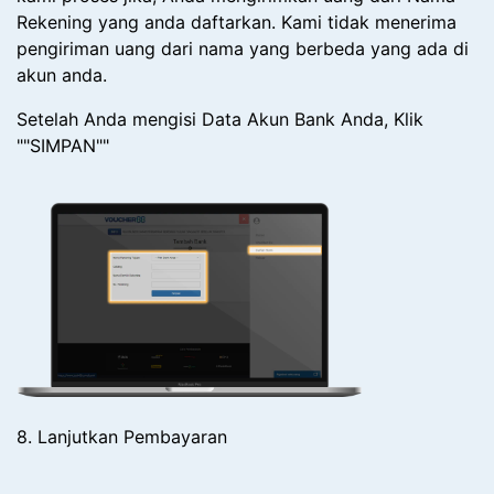
Rekening yang anda daftarkan. Kami tidak menerima
pengiriman uang dari nama yang berbeda yang ada di
akun anda.
Setelah Anda mengisi Data Akun Bank Anda, Klik
""SIMPAN""
8. Lanjutkan Pembayaran