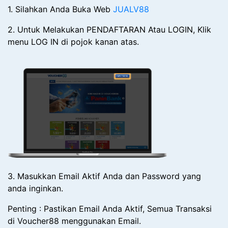
1. Silahkan Anda Buka Web
JUALV88
2. Untuk Melakukan PENDAFTARAN Atau LOGIN, Klik
menu LOG IN di pojok kanan atas.
3. Masukkan Email Aktif Anda dan Password yang
anda inginkan.
Penting : Pastikan Email Anda Aktif, Semua Transaksi
di Voucher88 menggunakan Email.