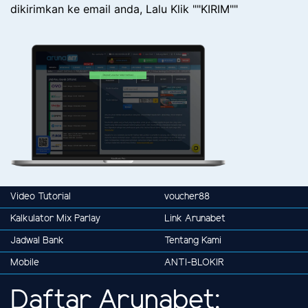
dikirimkan ke email anda, Lalu Klik ""KIRIM""
Video Tutorial
voucher88
Kalkulator Mix Parlay
Link Arunabet
Jadwal Bank
Tentang Kami
Mobile
ANTI-BLOKIR
Daftar Arunabet: