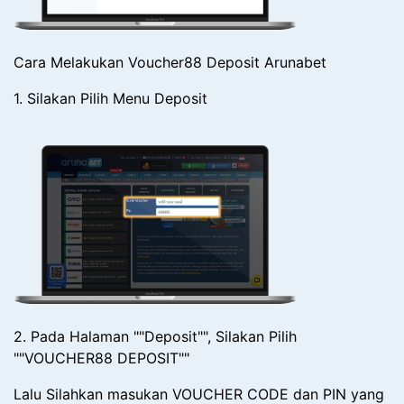
Cara Melakukan Voucher88 Deposit Arunabet
1. Silakan Pilih Menu Deposit
2. Pada Halaman ""Deposit"", Silakan Pilih
""VOUCHER88 DEPOSIT""
Lalu Silahkan masukan VOUCHER CODE dan PIN yang