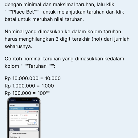
dengan minimal dan maksimal taruhan, lalu klik
""""Place Bet"""" untuk melanjutkan taruhan dan klik
batal untuk merubah nilai taruhan.
Nominal yang dimasukan ke dalam kolom taruhan
harus menghilangkan 3 digit terakhir (nol) dari jumlah
seharusnya.
Contoh nominal taruhan yang dimasukkan kedalam
kolom """"Taruhan"""":
Rp 10.000.000 = 10.000
Rp 1.000.000 = 1.000
Rp 100.000 = 100""