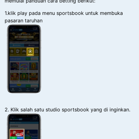
memulai panduan cara betting berikut:
1.klik play pada menu sportsbook untuk membuka
pasaran taruhan
2. Klik salah satu studio sportsbook yang di inginkan.